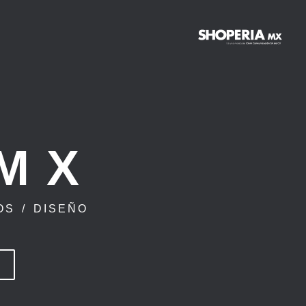
MX
OS
/
DISEÑO