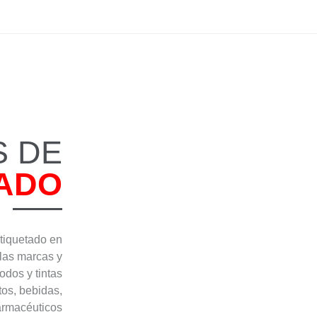
S DE
TADO
tiquetado en
las marcas y
dos y tintas
os, bebidas,
armacéuticos