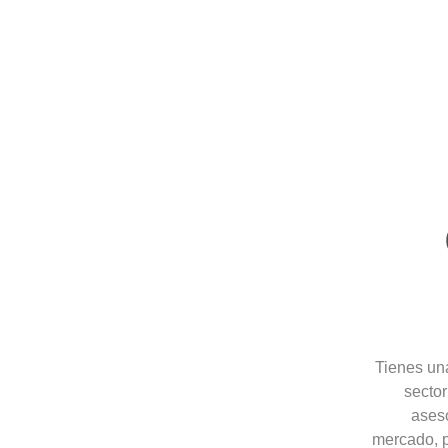
¿Tienes un
secto
ases
mercado, p