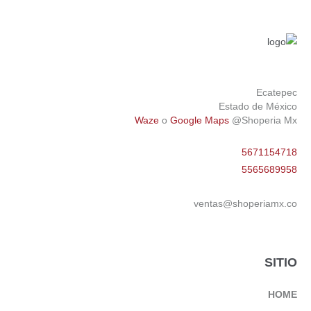
Ecatepec
Estado de México
Waze
o
Google Maps
@Shoperia Mx
5671154718
5565689958
ventas@shoperiamx.co
SITIO
HOME